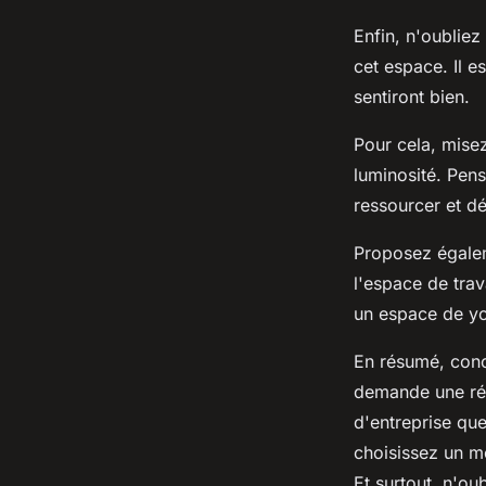
Enfin, n'oublie
cet espace. Il e
sentiront bien.
Pour cela, mise
luminosité. Pen
ressourcer et d
Proposez égalem
l'espace de trav
un espace de y
En résumé, conc
demande une réfl
d'entreprise qu
choisissez un mo
Et surtout, n'ou