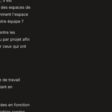
 il est
r des espaces de
omment l'espace
otre équipe ?
ntre les
 par projet afin
r ceux qui ont
 de travail
tant en
cées en fonction
tables rondes