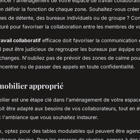
cer l'aménagement de votre espace de travail collaboratif,
en définir la fonction de chaque zone. Souhaitez-vous crée
nes de détente, des bureaux individuels ou de groupe ? C
ucturé pour favoriser la collaboration entre les membres de v
avail collaboratif
efficace doit favoriser la communication e
Il peut être judicieux de regrouper les bureaux par équipe ou
s échanges. N'oubliez pas de prévoir des zones de calme pou
centrer ou de passer des appels en toute confidentialité.
 mobilier approprié
ilier est une étape clé dans l'aménagement de votre espace
 doit être adapté aux besoins de vos collaborateurs, tout en é
 l'ambiance que vous souhaitez instaurer.
x, optez pour des tables modulables qui peuvent être agen
chaque équipe. Pour les espaces de réunion, pensez à des 