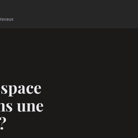
ravaux
espace
ans une
?