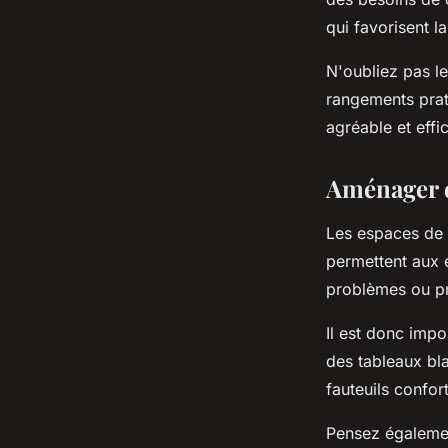
qui favorisent l
N'oubliez pas l
rangements prat
agréable et effi
Aménager d
Les espaces de r
permettent aux 
problèmes ou pr
Il est donc impo
des tableaux bla
fauteuils confor
Pensez égalemen