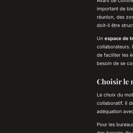
Avant de commen
important de bi
réunion, des zo
doit-il être str
Un
espace de tr
collaborateurs. 
de faciliter le
besoin de se con
Choisir le
Le choix du mob
collaboratif. Il
adéquation avec
Pour les bureau
des besoins de 