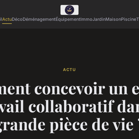
l
Actu
Déco
Déménagement
Équipement
Immo
Jardin
Maison
Piscine
T
ACTU
nt concevoir un 
vail collaboratif d
grande pièce de vie 