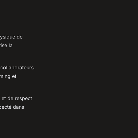
hysique de
ise la
collaborateurs.
rming et
 et de respect
specté dans