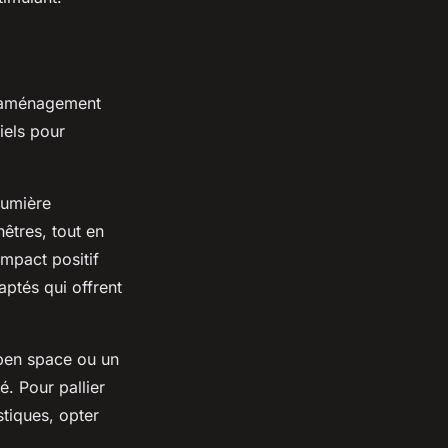
l'aménagement
iels pour
 lumière
nêtres, tout en
 impact positif
aptés qui offrent
open space ou un
é. Pour pallier
stiques, opter