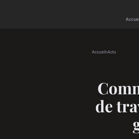
Accuei
Accueil
›
Actu
Comme
de tra