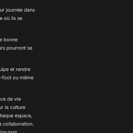
eur journée dans
e où ils se
ne bonne
rs pourront se
uipe et rendre
by-foot ou même
èce de vie
r la culture
 chaque espace,
a collaboration.
timulant.