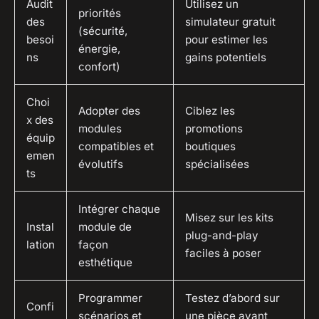
Audit
Utilisez un
priorités
des
simulateur gratuit
(sécurité,
besoi
pour estimer les
énergie,
ns
gains potentiels
confort)
Choi
Adopter des
Ciblez les
x des
modules
promotions
équip
compatibles et
boutiques
emen
évolutifs
spécialisées
ts
Intégrer chaque
Misez sur les kits
Instal
module de
plug-and-play
lation
façon
faciles à poser
esthétique
Programmer
Testez d’abord sur
Confi
scénarios et
une pièce avant