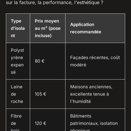
sur la facture, la performance, l'esthétique ?
Type
Prix moyen
Application
d'isola
au m² (pose
recommandée
nt
incluse)
Polyst
yrène
Façades récentes, coût
80 €
expan
modéré
sé
Laine
Maisons anciennes,
de
105 €
excellente tenue à
roche
l'humidité
Fibre
Bâtiments
de
120 €
patrimoniaux, isolation
bois
phonique